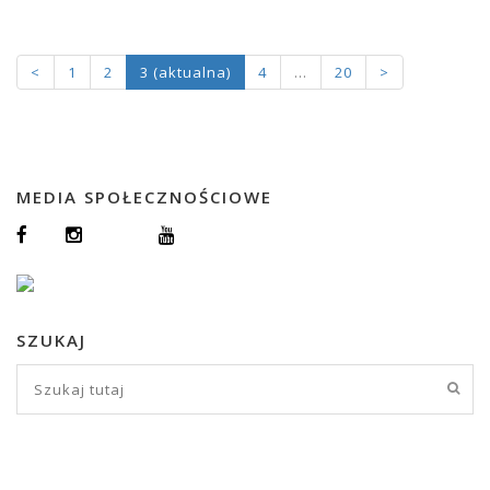
<
1
2
3
(aktualna)
4
…
20
>
MEDIA SPOŁECZNOŚCIOWE
SZUKAJ