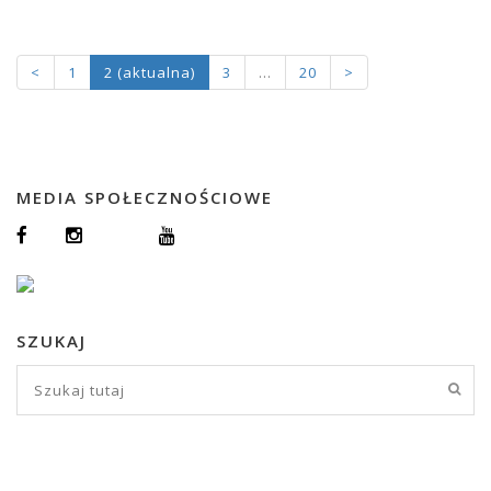
<
1
2
(aktualna)
3
…
20
>
MEDIA SPOŁECZNOŚCIOWE
SZUKAJ