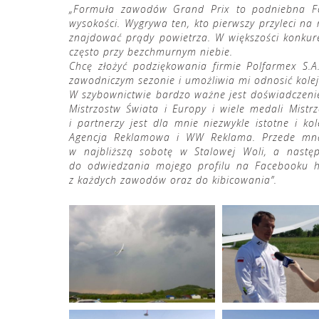
„Formuła zawodów Grand Prix to podniebna For
wysokości. Wygrywa ten, kto pierwszy przyleci na me
znajdować prądy powietrza. W większości konkure
często przy bezchmurnym niebie.
Chcę złożyć podziękowania firmie Polfarmex S.
zawodniczym sezonie i umożliwia mi odnosić kolej
W szybownictwie bardzo ważne jest doświadczenie
Mistrzostw Świata i Europy i wiele medali Mistr
i partnerzy jest dla mnie niezwykle istotne i k
Agencja Reklamowa i WW Reklama. Przede mną n
w najbliższą sobotę w Stalowej Woli, a nast
do odwiedzania mojego profilu na Facebooku
z każdych zawodów oraz do kibicowania”.