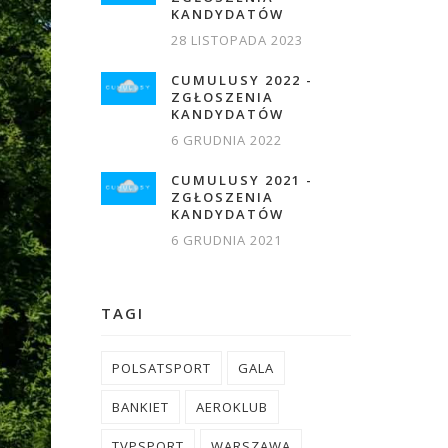
KANDYDATÓW
28 LISTOPADA 2023
CUMULUSY 2022 -
ZGŁOSZENIA
KANDYDATÓW
6 GRUDNIA 2022
CUMULUSY 2021 -
ZGŁOSZENIA
KANDYDATÓW
6 GRUDNIA 2021
TAGI
POLSATSPORT
GALA
BANKIET
AEROKLUB
TVPSPORT
WARSZAWA