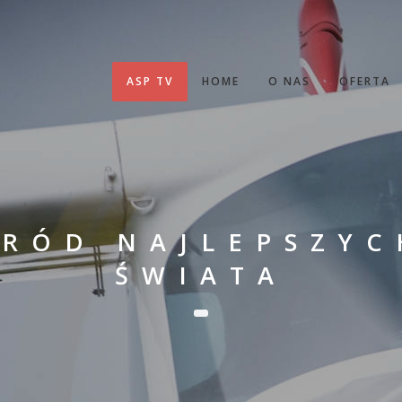
ASP TV
HOME
O NAS
OFERTA
ŚRÓD NAJLEPSZYC
ŚWIATA