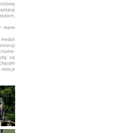
eślonej
ajlepiej
godach,
 w moim
 medali
onsorzy
urcuma-
ędą się
achęcam
relacje