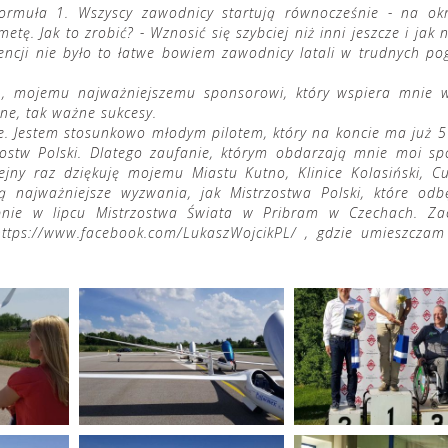
muła 1. Wszyscy zawodnicy startują równocześnie - na okr
tę. Jak to zrobić? - Wznosić się szybciej niż inni jeszcze i jak n
ncji nie było to łatwe bowiem zawodnicy latali w trudnych po
A., mojemu najważniejszemu sponsorowi, który wspiera mnie
ne, tak ważne sukcesy.
. Jestem stosunkowo młodym pilotem, który na koncie ma już 5
zostw Polski. Dlatego zaufanie, którym obdarzają mnie moi sp
olejny raz dziękuję mojemu Miastu Kutno, Klinice Kolasiński, C
ajważniejsze wyzwania, jak Mistrzostwa Polski, które odb
ępnie w lipcu Mistrzostwa Świata w Pribram w Czechach. Z
https://www.facebook.com/LukaszWojcikPL/
, gdzie umieszczam 