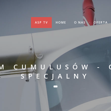
ASP TV
HOME
O NAS
OFERTA
EM CUMULUSÓW - 
SPECJALNY