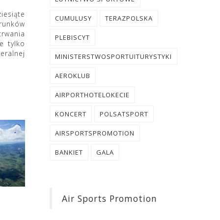
iesiąte
CUMULUSY
TERAZPOLSKA
arunków
trwania
PLEBISCYT
e tylko
eralnej
MINISTERSTWOSPORTUITURYSTYKI
AEROKLUB
AIRPORTHOTELOKECIE
KONCERT
POLSATSPORT
AIRSPORTSPROMOTION
BANKIET
GALA
Air Sports Promotion