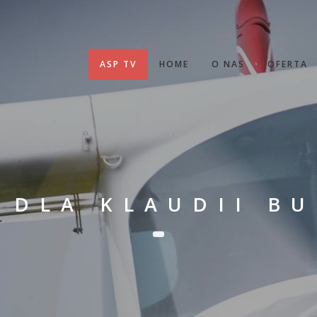
ASP TV
HOME
O NAS
OFERTA
 DLA KLAUDII B