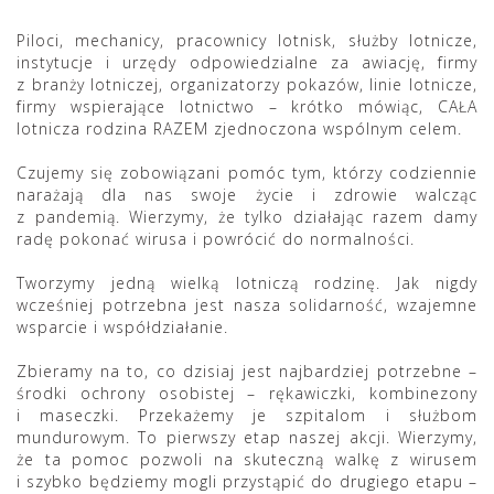
Piloci, mechanicy, pracownicy lotnisk, służby lotnicze,
instytucje i urzędy odpowiedzialne za awiację, firmy
z branży lotniczej, organizatorzy pokazów, linie lotnicze,
firmy wspierające lotnictwo – krótko mówiąc, CAŁA
lotnicza rodzina RAZEM zjednoczona wspólnym celem.
Czujemy się zobowiązani pomóc tym, którzy codziennie
narażają dla nas swoje życie i zdrowie walcząc
z pandemią. Wierzymy, że tylko działając razem damy
radę pokonać wirusa i powrócić do normalności.
Tworzymy jedną wielką lotniczą rodzinę. Jak nigdy
wcześniej potrzebna jest nasza solidarność, wzajemne
wsparcie i współdziałanie.
Zbieramy na to, co dzisiaj jest najbardziej potrzebne –
środki ochrony osobistej – rękawiczki, kombinezony
i maseczki. Przekażemy je szpitalom i służbom
mundurowym. To pierwszy etap naszej akcji. Wierzymy,
że ta pomoc pozwoli na skuteczną walkę z wirusem
i szybko będziemy mogli przystąpić do drugiego etapu –