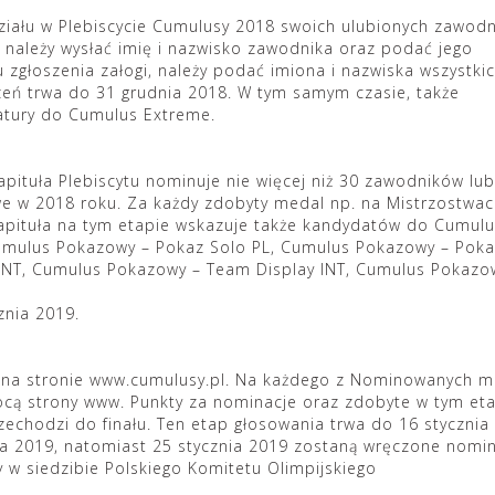
udziału w Plebiscycie Cumulusy 2018 swoich ulubionych zawod
 należy wysłać imię i nazwisko zawodnika oraz podać jego
zgłoszenia załogi, należy podać imiona i nazwiska wszystki
szeń trwa do 31 grudnia 2018. W tym samym czasie, także
atury do Cumulus Extreme.
ituła Plebiscytu nominuje nie więcej niż 30 zawodników lub
owe w 2018 roku. Za każdy zdobyty medal np. na Mistrzostwa
Kapituła na tym etapie wskazuje także kandydatów do Cumul
Cumulus Pokazowy – Pokaz Solo PL, Cumulus Pokazowy – Pok
 INT, Cumulus Pokazowy – Team Display INT, Cumulus Pokazo
znia 2019.
i na stronie www.cumulusy.pl. Na każdego z Nominowanych 
ocą strony www. Punkty za nominacje oraz zdobyte w tym et
chodzi do finału. Ten etap głosowania trwa do 16 stycznia
nia 2019, natomiast 25 stycznia 2019 zostaną wręczone nomi
 siedzibie Polskiego Komitetu Olimpijskiego