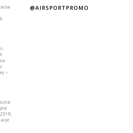
ników
@AIRSPORTPROMO
ch
/i
ch
usa
az
wy –
można
apie
 2019,
nacje