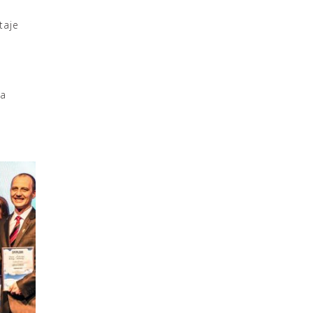
taje
ra