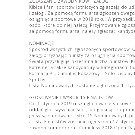
ZGŁASZANIE ZAWODNIKÓW I ZAŁÓG
Kibice i fani sportów lotniczych zgłaszają do 
i załogi. Za pomocą formularza zgłoszeniowego
osiągnięcia sportowe w 2018 roku. W przypadku 
osób, które do niej należą. Przyjmowanie zgło
za pomocą formularza, należy zgłaszać kandyd
NOMINACJE
Spośród wszystkich zgłoszonych sportowców Kap
załóg, przyznając punkty za osiągnięcia sport
Świata przysługuje określona liczba punktów. 
Extreme, a także kandydatury w kategoriach: 
Formacji PL, Cumulus Pokazowy – Solo Display
Spotter.
Lista Nominowanych zostanie ogłoszona 1 styc
GŁOSOWANIE I WYBÓR 15 FINALISTÓW
Od 1 stycznia 2019 rusza głosowanie smsowe 
oddać głos wysyłając sms, lub głosując za pom
głosy są sumowane. Tylko 15 Nominowanych prze
a lista Finalistów zostanie ogłoszona 17 stycz
zawodnikom podczas Cumulusy 2018 Open Day w