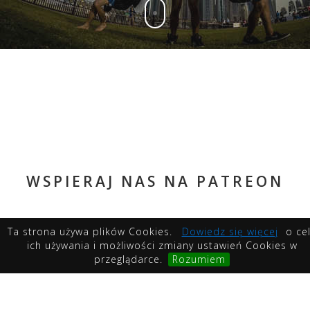
WSPIERAJ NAS NA PATREON
Ta strona używa plików Cookies.
Dowiedz się więcej
o ce
ich używania i możliwości zmiany ustawień Cookies w
przeglądarce.
Rozumiem
Become a Patron!