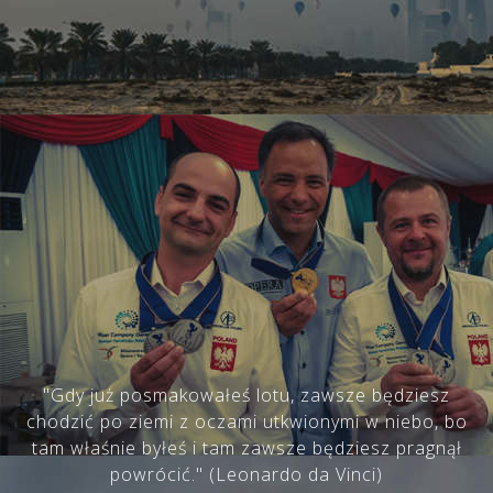
"Gdy już posmakowałeś lotu, zawsze będziesz
chodzić po ziemi z oczami utkwionymi w niebo, bo
tam właśnie byłeś i tam zawsze będziesz pragnął
powrócić." (Leonardo da Vinci)